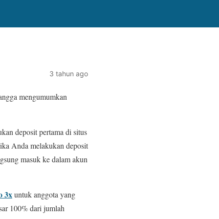
3 tahun ago
an bangga mengumumkan
an deposit pertama di situs
jika Anda melakukan deposit
ngsung masuk ke dalam akun
o 3x
untuk anggota yang
ar 100% dari jumlah