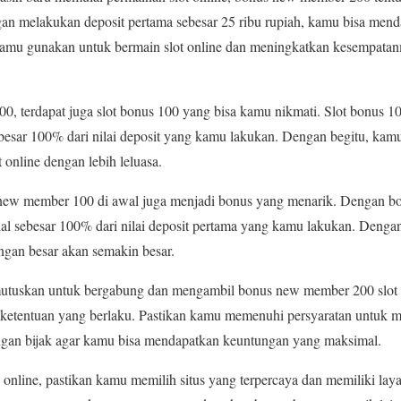
gan melakukan deposit pertama sebesar 25 ribu rupiah, kamu bisa men
a kamu gunakan untuk bermain slot online dan meningkatkan kesempat
, terdapat juga slot bonus 100 yang bisa kamu nikmati. Slot bonus 10
esar 100% dari nilai deposit yang kamu lakukan. Dengan begitu, kam
 online dengan lebih leluasa.
s new member 100 di awal juga menjadi bonus yang menarik. Dengan bo
 sebesar 100% dari nilai deposit pertama yang kamu lakukan. Denga
gan besar akan semakin besar.
uskan untuk bergabung dan mengambil bonus new member 200 slot d
etentuan yang berlaku. Pastikan kamu memenuhi persyaratan untuk m
gan bijak agar kamu bisa mendapatkan keuntungan yang maksimal.
 online, pastikan kamu memilih situs yang terpercaya dan memiliki la