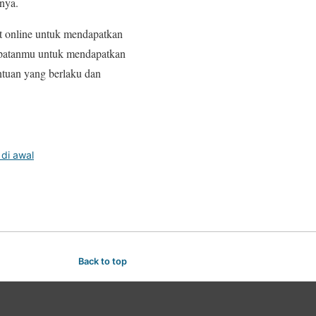
nya.
ot online untuk mendapatkan
mpatanmu untuk mendapatkan
tuan yang berlaku dan
di awal
Back to top