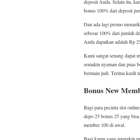
deposit Anda. Selain itu, 
bonus 100% dari deposit per
Dan ada lagi promo menarik
sebesar 100% dari jumlah d
Anda dapatkan adalah Rp 2
Kami sangat senang dapat m
semakin nyaman dan puas be
bermain judi. Terima kasih t
Bonus New Membe
Bagi para pecinta slot onlin
depo 25 bonus 25 yang bisa
member 100 di awal.
Bagi kamu yang mungkin mas