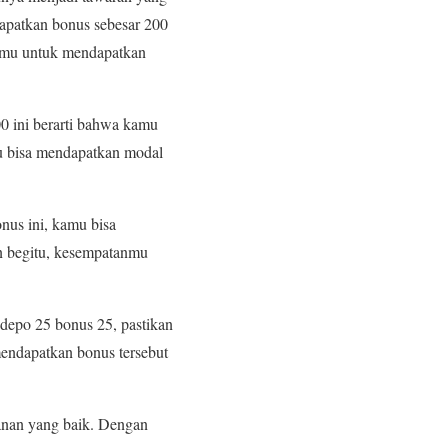
dapatkan bonus sebesar 200
anmu untuk mendapatkan
0 ini berarti bahwa kamu
u bisa mendapatkan modal
nus ini, kamu bisa
n begitu, kesempatanmu
epo 25 bonus 25, pastikan
endapatkan bonus tersebut
yanan yang baik. Dengan