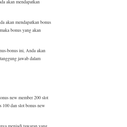
Anda akan mendapatkan
Anda akan mendapatkan bonus
, maka bonus yang akan
nus-bonus ini, Anda akan
rtanggung jawab dalam
at bonus new member 200 slot
s 100 dan slot bonus new
unya menjadi tawaran yang