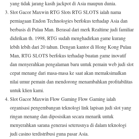
yang tidak jarang kasih jackpot di Asia maupun dunia.
Slot Gacor Maxwin RTG Slots RTG SLOTS ialah nama
perniagaan Endon Technologies berfokus terhadap Asia dan
berbasis di Pulau Man. Berasal dari merk Realtime judi familiar
didirikan th. 1998, RTG sudah menghadirkan game kurang
lebih lebih dari 20 tahun. Dengan kantor di Hong Kong Pulau
Man, RTG SLOTS berfokus terhadap buatan game inovatif
dan menyerahkan pengalaman baru untuk pemain web judi slot
cepat menang dari masa-masa ke saat akan memaksimalkan
nilai umur pemain dan mendorong menambahkan profitabilitas
untuk klien kami.
Slot Gacor Maxwin Flow Gaming Flow Gaming ialah
organisasi pengembangan teknologi link lapisan judi slot yang
ringan menang dan diposisikan secara menarik untuk
menyerahkan sarana generasi seterusnya di dalam teknologi
judi casino terdistribusi guna pasar Asia.