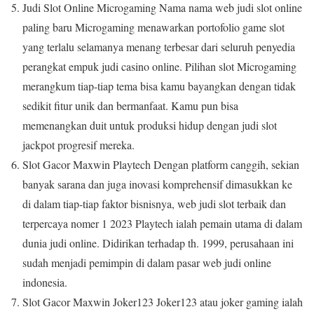
Judi Slot Online Microgaming Nama nama web judi slot online
paling baru Microgaming menawarkan portofolio game slot
yang terlalu selamanya menang terbesar dari seluruh penyedia
perangkat empuk judi casino online. Pilihan slot Microgaming
merangkum tiap-tiap tema bisa kamu bayangkan dengan tidak
sedikit fitur unik dan bermanfaat. Kamu pun bisa
memenangkan duit untuk produksi hidup dengan judi slot
jackpot progresif mereka.
Slot Gacor Maxwin Playtech Dengan platform canggih, sekian
banyak sarana dan juga inovasi komprehensif dimasukkan ke
di dalam tiap-tiap faktor bisnisnya, web judi slot terbaik dan
terpercaya nomer 1 2023 Playtech ialah pemain utama di dalam
dunia judi online. Didirikan terhadap th. 1999, perusahaan ini
sudah menjadi pemimpin di dalam pasar web judi online
indonesia.
Slot Gacor Maxwin Joker123 Joker123 atau joker gaming ialah