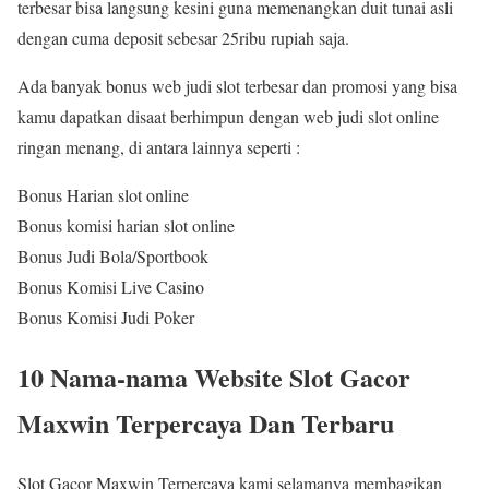
terbesar bisa langsung kesini guna memenangkan duit tunai asli
dengan cuma deposit sebesar 25ribu rupiah saja.
Ada banyak bonus web judi slot terbesar dan promosi yang bisa
kamu dapatkan disaat berhimpun dengan web judi slot online
ringan menang, di antara lainnya seperti :
Bonus Harian slot online
Bonus komisi harian slot online
Bonus Judi Bola/Sportbook
Bonus Komisi Live Casino
Bonus Komisi Judi Poker
10 Nama-nama Website Slot Gacor
Maxwin Terpercaya Dan Terbaru
Slot Gacor Maxwin Terpercaya kami selamanya membagikan