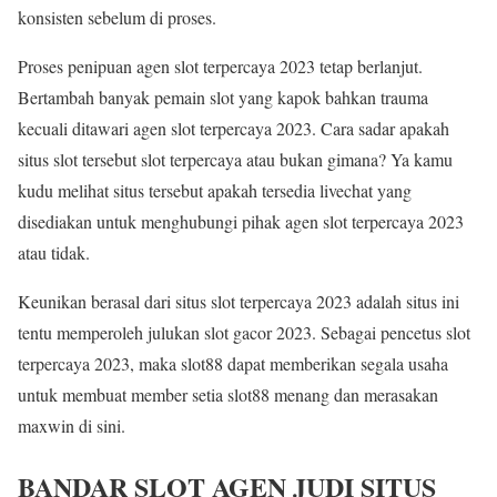
konsisten sebelum di proses.
Proses penipuan agen slot terpercaya 2023 tetap berlanjut.
Bertambah banyak pemain slot yang kapok bahkan trauma
kecuali ditawari agen slot terpercaya 2023. Cara sadar apakah
situs slot tersebut slot terpercaya atau bukan gimana? Ya kamu
kudu melihat situs tersebut apakah tersedia livechat yang
disediakan untuk menghubungi pihak agen slot terpercaya 2023
atau tidak.
Keunikan berasal dari situs slot terpercaya 2023 adalah situs ini
tentu memperoleh julukan slot gacor 2023. Sebagai pencetus slot
terpercaya 2023, maka slot88 dapat memberikan segala usaha
untuk membuat member setia slot88 menang dan merasakan
maxwin di sini.
BANDAR SLOT AGEN JUDI SITUS