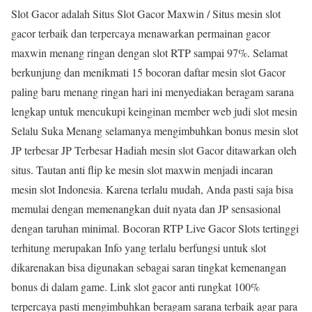
Slot Gacor adalah Situs Slot Gacor Maxwin / Situs mesin slot
gacor terbaik dan terpercaya menawarkan permainan gacor
maxwin menang ringan dengan slot RTP sampai 97%. Selamat
berkunjung dan menikmati 15 bocoran daftar mesin slot Gacor
paling baru menang ringan hari ini menyediakan beragam sarana
lengkap untuk mencukupi keinginan member web judi slot mesin
Selalu Suka Menang selamanya mengimbuhkan bonus mesin slot
JP terbesar JP Terbesar Hadiah mesin slot Gacor ditawarkan oleh
situs. Tautan anti flip ke mesin slot maxwin menjadi incaran
mesin slot Indonesia. Karena terlalu mudah, Anda pasti saja bisa
memulai dengan memenangkan duit nyata dan JP sensasional
dengan taruhan minimal. Bocoran RTP Live Gacor Slots tertinggi
terhitung merupakan Info yang terlalu berfungsi untuk slot
dikarenakan bisa digunakan sebagai saran tingkat kemenangan
bonus di dalam game. Link slot gacor anti rungkat 100%
terpercaya pasti mengimbuhkan beragam sarana terbaik agar para