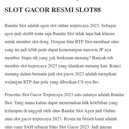
SLOT GACOR RESMI SLOT88
Bandar Slot adalah agen slot online terpercaya 2023. Sebagai
agen judi slot88 tentu saja Bandar Slot tidak lupa hak khusus
untuk member slot dong. Dengan fitur RTP Slot membuat situs
yang ini jadi lebih pede dapat kemenangan maxwin JP nya
member. Siapa sih yang gak berkenan menang? Banyak toh
member slot terpercaya 2023 yang idamkan menang kan. Kunci
menang dalam bermain judi slot gacor 2023 adalah mengikuti
wejangan RTP dan pola yang diberikan CS nya lho.
Pencetus Slot Gacor Terpercaya 2023 satu-satunya adalah Bandar
Slot. Yang mana kalian dapat menemukan titik kelebihan yang
terlampau di ungguli oleh situs Bandar Slot Agen judi Online
situs slot gacor terpercaya 2023. Resmi itu berarti kami adalah
situs yang SAH sebagai Situs Slot Gacor 2023. Jadi jangan