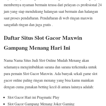
membernya nyaman bermain terasa dari pelayan cs profesional 24
jam yang siap mendukung halangan saat bermain dan halangan
saat proses pendaftaran. Pendaftaran di web ringan maxwin
sangatlah ringan dan juga gratis .
Daftar Situs Slot Gacor Maxwin
Gampang Menang Hari Ini
Nama Nama Situs Judi Slot Online Mudah Menang akan
selamanya mengimbuhkan sarana dan sarana terkemuka untuk
para pemain Slot Gacor Maxwin. Ada banyak sekali game slot
gacor online paling ringan menang yang bisa kamu mainkan
dengan cuma gunakan betting kecil di antara lainnya adalah:
Slot Gacor Hari ini Pragmatic Play
Slot Gacor Gampang Menang Joker Gaming