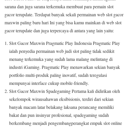
sarana dan juga sarana terkemuka membuat para pemain slot
gacor terupdate. Terdapat banyak sekali permainan web slot gacor
maxwin paling baru hari Ini yang bisa kamu mainkan di web slot
gacor terupdate dan juga terpercaya di antara yang lain yaitu:
Slot Gacor Maxwin Pragmatic Play Indonesia Pragmatic Play
ialah penyedia permainan web judi slot paling tidak sedikit
menang terkemuka yang sudah lama malang melintang di
industri iGaming. Pragmatic Play menawarkan sekian banyak
portfolio multi-produk paling inovatif, sudah teregulasi
mempunyai interface cukup mobile-friendly.
Slot Gacor Maxwin Spadegaming Pertama kali didirikan oleh
sekelompok wirausahawan eksibisionis, terdiri dari sekian
banyak macam latar belakang laksana perancang memiliki
bakat dan pun insinyur profesional, spadegaming sudah
berkembang menjadi pengembangperangkat empuk slot online