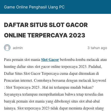
Game Online Penghasil Uang PC
DAFTAR SITUS SLOT GACOR
ONLINE TERPERCAYA 2023
admin
3 tahun ago
Slot Gacor
Para pemain slot mania
berlomba-lomba melacak atau
hunting daftar situs slot gacor online terpercaya 2023. Padahal,
Daftar Situs Slot Gacor Terpercaya cuma dapat ditemukan di
Pencarian internet. Contohnya bersama dengan melacak keyword
: Slot Terpercaya 2023 . Hal ini terlampau mudah bukan?
Sayangnya terlampau memprihatinkan bahwa tetap tersedia dan
banyak pemain slot mania yang dibohongi situs slot abal-abal
lainnya. Slot terpercaya 2023 tidak dapat meminta deposit ulang