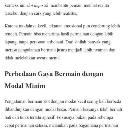
konteks ini,
slot depo 5k
membantu pemain melihat realita
tersebut dengan cara yang lebih realistis.
Karena modalnya kecil, tekanan emosional pun cenderung lebih
rendah. Pemain bisa menerima hasil permainan dengan lebih
lapang, tanpa perasaan terbebani. Dari sinilah banyak yang
merasa pengalaman bermain justru menjadi lebih nyaman dan
tidak melelahkan secara mental.
Perbedaan Gaya Bermain dengan
Modal Minim
Pengalaman bermain slot dengan modal kecil sering kali berbeda
dibandingkan dengan modal besar. Pemain biasanya lebih berhati-
hati dan tidak terlalu agresif. Fokusnya bukan pada seberapa
cepat permainan selesai, melainkan pada bagaimana permainan