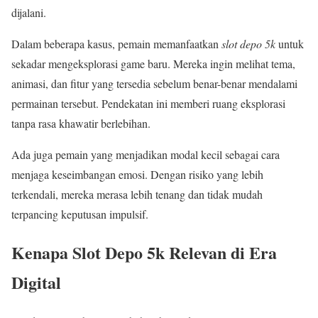
dijalani.
Dalam beberapa kasus, pemain memanfaatkan
slot depo 5k
untuk
sekadar mengeksplorasi game baru. Mereka ingin melihat tema,
animasi, dan fitur yang tersedia sebelum benar-benar mendalami
permainan tersebut. Pendekatan ini memberi ruang eksplorasi
tanpa rasa khawatir berlebihan.
Ada juga pemain yang menjadikan modal kecil sebagai cara
menjaga keseimbangan emosi. Dengan risiko yang lebih
terkendali, mereka merasa lebih tenang dan tidak mudah
terpancing keputusan impulsif.
Kenapa Slot Depo 5k Relevan di Era
Digital