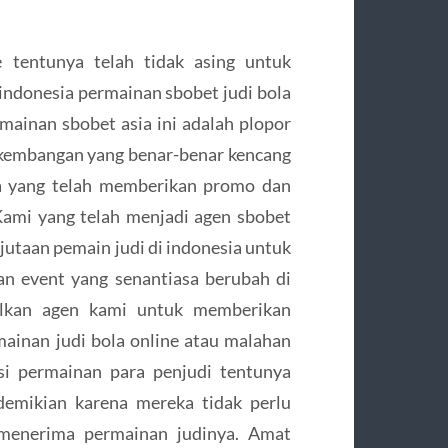
 tentunya telah tidak asing untuk
indonesia permainan sbobet judi bola
ermainan sbobet asia ini adalah plopor
erkembangan yang benar-benar kencang
ia yang telah memberikan promo dan
ami yang telah menjadi agen sbobet
h jutaan pemain judi di indonesia untuk
an event yang senantiasa berubah di
alkan agen kami untuk memberikan
inan judi bola online atau malahan
si permainan para penjudi tentunya
demikian karena mereka tidak perlu
 menerima permainan judinya. Amat