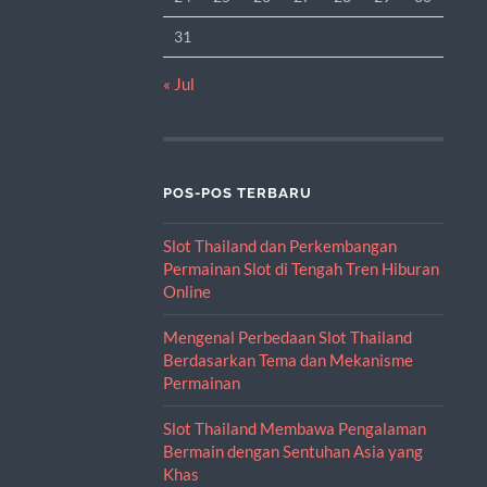
31
« Jul
POS-POS TERBARU
Slot Thailand dan Perkembangan
Permainan Slot di Tengah Tren Hiburan
Online
Mengenal Perbedaan Slot Thailand
Berdasarkan Tema dan Mekanisme
Permainan
Slot Thailand Membawa Pengalaman
Bermain dengan Sentuhan Asia yang
Khas