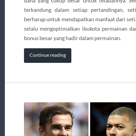
dana yang cukup besar untuk teladannya. Sem
terkandung dalam setiap pertandingan, se
berharap untuk mendapatkan manfaat dari set
selalu mengoptimalkan ibukota permainan d
bonus besar yang hadir dalam permainan.
Continue reading