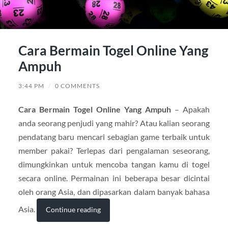
Cara Bermain Togel Online Yang
Ampuh
3:44 PM
/
0 COMMENTS
Cara Bermain Togel Online Yang Ampuh
– Apakah
anda seorang penjudi yang mahir? Atau kalian seorang
pendatang baru mencari sebagian game terbaik untuk
member pakai? Terlepas dari pengalaman seseorang,
dimungkinkan untuk mencoba tangan kamu di togel
secara online. Permainan ini beberapa besar dicintai
oleh orang Asia, dan dipasarkan dalam banyak bahasa
Asia.
Continue reading