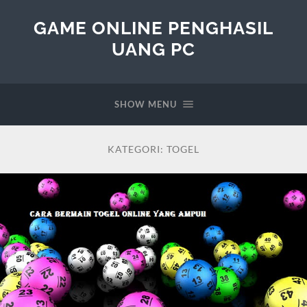
GAME ONLINE PENGHASIL
UANG PC
SHOW MENU
KATEGORI:
TOGEL