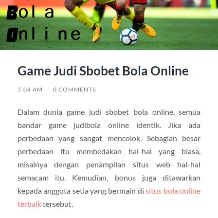
Game Judi Sbobet Bola Online
5:04 AM
/
0 COMMENTS
Dalam dunia game judi sbobet bola online, semua
bandar game judibola online identik. Jika ada
perbedaan yang sangat mencolok. Sebagian besar
perbedaan itu membedakan hal-hal yang biasa,
misalnya dengan penampilan situs web hal-hal
semacam itu. Kemudian, bonus juga ditawarkan
kepada anggota setia yang bermain di
situs bola online
terbaik
tersebut.