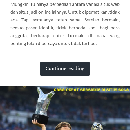
Mungkin itu hanya perbedaan antara variasi situs web
dan situs judi online lainnya. Untuk diperhatikan, tidak
ada. Tapi semuanya tetap sama. Setelah bermain,
semua pasar identik, tidak berbeda. Jadi, bagi para
anggota, berharap untuk bermain di mana yang
penting telah dipercaya untuk tidak tertipu.
Continue reading