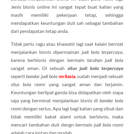
Jenis bisnis online ini sangat tepat buat kalian yang
masih memiliki pekerjaan tetap, sehingga
mendapatkan keuntungan duit sah sebagai tambahan
dari pendapatan tetap anda.
Tidak perlu ragu atau khawatir lagi saat kalain berniat
menjalankan bisnis dipermainan
judi bola terpercaya
,
karena berbisnis dengan bermain
taruhan judi bola
sangat aman. Di sebuah
situs judi bola terpercaya
seperti
bandar judi bola
mr8asia
, sudah menjadi sebuah
situs bola resmi
yang sangat aman dan terjamin.
Keuntungan berlipat ganda bisa didapatkan oleh siapa
saja yang berminat menjalankan bisnis di
bandar bola
resmi
dengan serius. Apa lagi bagi kalian yang sibuk dan
tidak memiliki bakat alami untuk berbisnis, maka
mencari tambahan duit dengn bermain
judi bola resmi
adalah cara instan dan mudah.