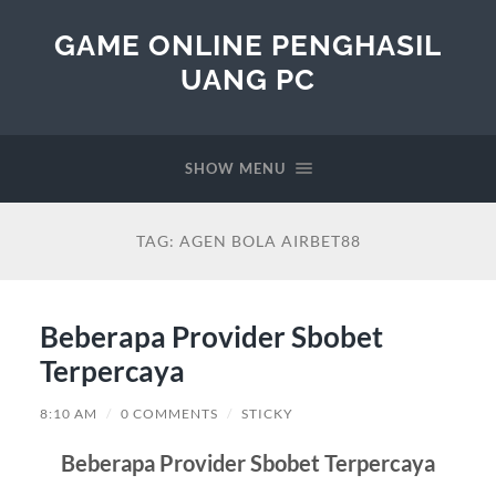
GAME ONLINE PENGHASIL
UANG PC
SHOW MENU
TAG:
AGEN BOLA AIRBET88
Beberapa Provider Sbobet
Terpercaya
8:10 AM
/
0 COMMENTS
/
STICKY
Beberapa Provider Sbobet Terpercaya