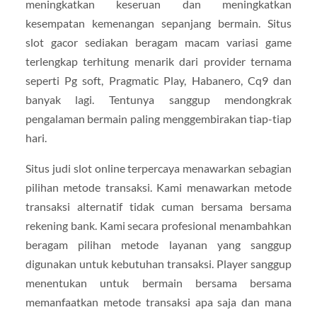
meningkatkan keseruan dan meningkatkan
kesempatan kemenangan sepanjang bermain. Situs
slot gacor sediakan beragam macam variasi game
terlengkap terhitung menarik dari provider ternama
seperti Pg soft, Pragmatic Play, Habanero, Cq9 dan
banyak lagi. Tentunya sanggup mendongkrak
pengalaman bermain paling menggembirakan tiap-tiap
hari.
Situs judi slot online terpercaya menawarkan sebagian
pilihan metode transaksi. Kami menawarkan metode
transaksi alternatif tidak cuman bersama bersama
rekening bank. Kami secara profesional menambahkan
beragam pilihan metode layanan yang sanggup
digunakan untuk kebutuhan transaksi. Player sanggup
menentukan untuk bermain bersama bersama
memanfaatkan metode transaksi apa saja dan mana