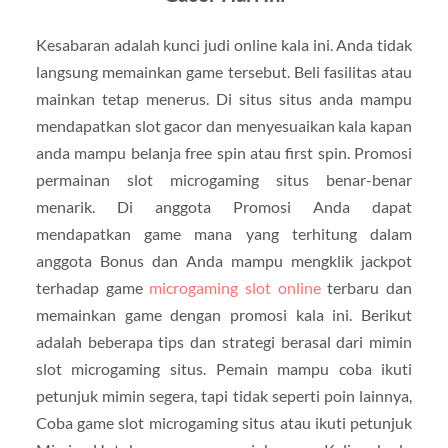
Kesabaran adalah kunci judi online kala ini. Anda tidak
langsung memainkan game tersebut. Beli fasilitas atau
mainkan tetap menerus. Di situs situs anda mampu
mendapatkan slot gacor dan menyesuaikan kala kapan
anda mampu belanja free spin atau first spin. Promosi
permainan slot microgaming situs benar-benar
menarik. Di anggota Promosi Anda dapat
mendapatkan game mana yang terhitung dalam
anggota Bonus dan Anda mampu mengklik jackpot
terhadap game
microgaming slot online
terbaru dan
memainkan game dengan promosi kala ini. Berikut
adalah beberapa tips dan strategi berasal dari mimin
slot microgaming situs. Pemain mampu coba ikuti
petunjuk mimin segera, tapi tidak seperti poin lainnya,
Coba game slot microgaming situs atau ikuti petunjuk