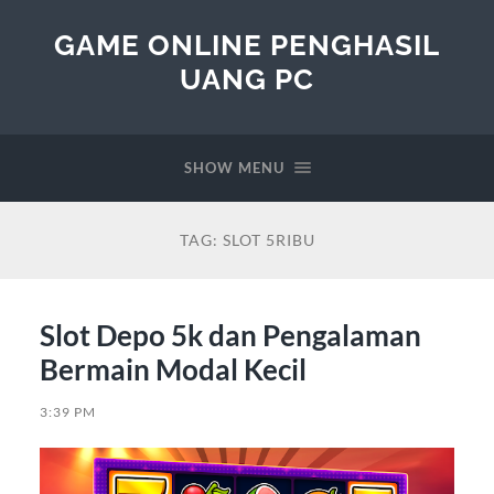
GAME ONLINE PENGHASIL
UANG PC
SHOW MENU
TAG:
SLOT 5RIBU
Slot Depo 5k dan Pengalaman
Bermain Modal Kecil
3:39 PM