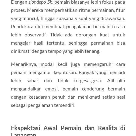
Dengan
slot depo 5k
, pemain biasanya lebih fokus pada
proses. Mereka memperhatikan ritme permainan, fitur
yang muncul, hingga suasana visual yang ditawarkan.
Pendekatan ini membuat pengalaman bermain terasa
lebih observatif. Tidak ada dorongan kuat untuk
mengejar hasil tertentu, sehingga permainan bisa
dinikmati dengan tempo yang lebih tenang.
Menariknya, modal kecil juga memengaruhi cara
pemain mengambil keputusan. Banyak yang menjadi
lebih sabar dan tidak tergesa-gesa. Alih-alih
mengandalkan emosi, pemain cenderung bermain
dengan kesadaran penuh dan menikmati setiap sesi
sebagai pengalaman tersendiri.
Ekspektasi Awal Pemain dan Realita di
Lapangan