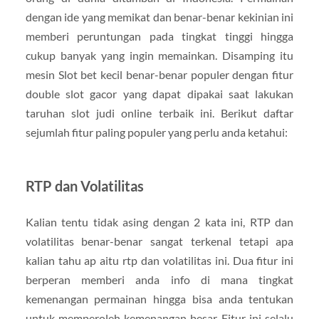
dengan ide yang memikat dan benar-benar kekinian ini
memberi peruntungan pada tingkat tinggi hingga
cukup banyak yang ingin memainkan. Disamping itu
mesin Slot bet kecil benar-benar populer dengan fitur
double slot gacor yang dapat dipakai saat lakukan
taruhan slot judi online terbaik ini. Berikut daftar
sejumlah fitur paling populer yang perlu anda ketahui:
RTP dan Volatilitas
Kalian tentu tidak asing dengan 2 kata ini, RTP dan
volatilitas benar-benar sangat terkenal tetapi apa
kalian tahu ap aitu rtp dan volatilitas ini. Dua fitur ini
berperan memberi anda info di mana tingkat
kemenangan permainan hingga bisa anda tentukan
untuk memperoleh kemenangan besar. Fitur ini selalu