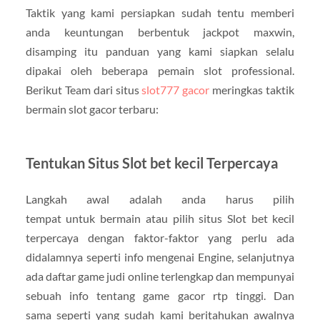
Taktik yang kami persiapkan sudah tentu memberi
anda keuntungan berbentuk jackpot maxwin,
disamping itu panduan yang kami siapkan selalu
dipakai oleh beberapa pemain slot professional.
Berikut Team dari situs
slot777 gacor
meringkas taktik
bermain slot gacor terbaru:
Tentukan Situs Slot bet kecil Terpercaya
Langkah awal adalah anda harus pilih
tempat untuk bermain atau pilih situs Slot bet kecil
terpercaya dengan faktor-faktor yang perlu ada
didalamnya seperti info mengenai Engine, selanjutnya
ada daftar game judi online terlengkap dan mempunyai
sebuah info tentang game gacor rtp tinggi. Dan
sama seperti yang sudah kami beritahukan awalnya