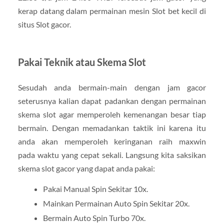
kerap datang dalam permainan mesin Slot bet kecil di
situs Slot gacor.
Pakai Teknik atau Skema Slot
Sesudah anda bermain-main dengan jam gacor
seterusnya kalian dapat padankan dengan permainan
skema slot agar memperoleh kemenangan besar tiap
bermain. Dengan memadankan taktik ini karena itu
anda akan memperoleh keringanan raih maxwin
pada waktu yang cepat sekali. Langsung kita saksikan
skema slot gacor yang dapat anda pakai:
Pakai Manual Spin Sekitar 10x.
Mainkan Permainan Auto Spin Sekitar 20x.
Bermain Auto Spin Turbo 70x.