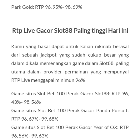
Park Gold: RTP 96, 95%- 98, 69%
Rtp Live Gacor Slot88 Paling tinggi Hari Ini
Kamu yang bakal dapat untuk kalian nikmati berasal
dari sebuah jackpot yang sudah cukup besar yang
dalam dikala memenangkan game dalam Slot88, paling
utama dalam provider permainan yang mempunyai
RTP Live menggapai minimun 96%
Game situs Slot Bet 100 Perak Gacor Slot88: RTP 96,
43%- 98, 56%
Game situs Slot Bet 100 Perak Gacor Panda Pursuit:
RTP 96, 67%- 99, 68%
Game situs Slot Bet 100 Perak Gacor Year of OX: RTP
96, 56%- 99, 63%