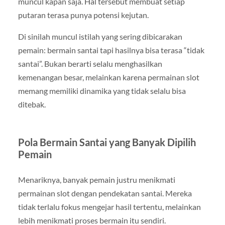
muncul kapan saja. Hal tersebut membuat setiap
putaran terasa punya potensi kejutan.
Di sinilah muncul istilah yang sering dibicarakan
pemain: bermain santai tapi hasilnya bisa terasa “tidak
santai”. Bukan berarti selalu menghasilkan
kemenangan besar, melainkan karena permainan slot
memang memiliki dinamika yang tidak selalu bisa
ditebak.
Pola Bermain Santai yang Banyak Dipilih
Pemain
Menariknya, banyak pemain justru menikmati
permainan slot dengan pendekatan santai. Mereka
tidak terlalu fokus mengejar hasil tertentu, melainkan
lebih menikmati proses bermain itu sendiri.