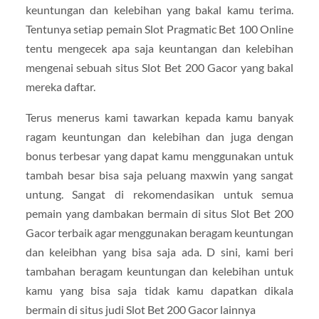
keuntungan dan kelebihan yang bakal kamu terima.
Tentunya setiap pemain Slot Pragmatic Bet 100 Online
tentu mengecek apa saja keuntangan dan kelebihan
mengenai sebuah situs Slot Bet 200 Gacor yang bakal
mereka daftar.
Terus menerus kami tawarkan kepada kamu banyak
ragam keuntungan dan kelebihan dan juga dengan
bonus terbesar yang dapat kamu menggunakan untuk
tambah besar bisa saja peluang maxwin yang sangat
untung. Sangat di rekomendasikan untuk semua
pemain yang dambakan bermain di situs Slot Bet 200
Gacor terbaik agar menggunakan beragam keuntungan
dan keleibhan yang bisa saja ada. D sini, kami beri
tambahan beragam keuntungan dan kelebihan untuk
kamu yang bisa saja tidak kamu dapatkan dikala
bermain di situs judi Slot Bet 200 Gacor lainnya