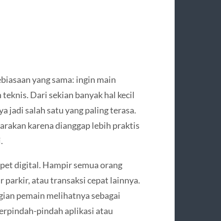
ebiasaan yang sama: ingin main
teknis. Dari sekian banyak hal kecil
a jadi salah satu yang paling terasa.
carakan karena dianggap lebih praktis
.
pet digital. Hampir semua orang
parkir, atau transaksi cepat lainnya.
bagian pemain melihatnya sebagai
berpindah-pindah aplikasi atau