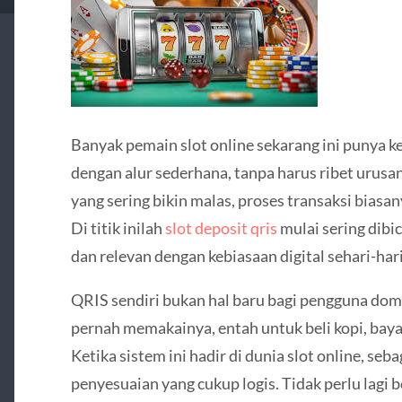
Banyak pemain slot online sekarang ini punya k
dengan alur sederhana, tanpa harus ribet urusan 
yang sering bikin malas, proses transaksi biasany
Di titik inilah
slot deposit qris
mulai sering dibi
dan relevan dengan kebiasaan digital sehari-hari
QRIS sendiri bukan hal baru bagi pengguna dom
pernah memakainya, entah untuk beli kopi, bayar 
Ketika sistem ini hadir di dunia slot online, se
penyesuaian yang cukup logis. Tidak perlu lagi 