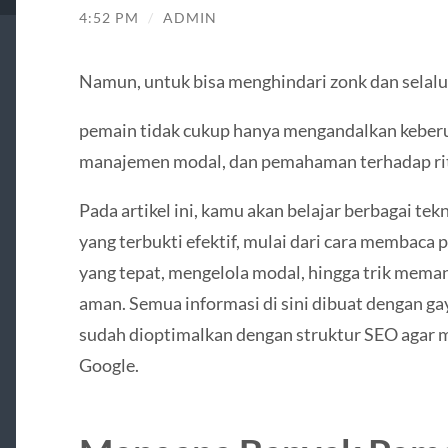
4:52 PM
/
ADMIN
Namun, untuk bisa menghindari zonk dan selalu 
pemain tidak cukup hanya mengandalkan keberu
manajemen modal, dan pemahaman terhadap rit
Pada artikel ini, kamu akan belajar berbagai te
yang terbukti efektif, mulai dari cara membaca
yang tepat, mengelola modal, hingga trik memanf
aman. Semua informasi di sini dibuat dengan gay
sudah dioptimalkan dengan struktur SEO agar
Google.