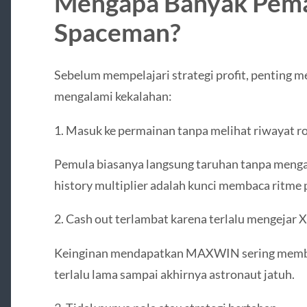
Mengapa Banyak Pema
Spaceman?
Sebelum mempelajari strategi profit, penting 
mengalami kekalahan:
1. Masuk ke permainan tanpa melihat riwayat r
Pemula biasanya langsung taruhan tanpa menga
history multiplier adalah kunci membaca ritme
2. Cash out terlambat karena terlalu mengejar X
Keinginan mendapatkan MAXWIN sering membu
terlalu lama sampai akhirnya astronaut jatuh.