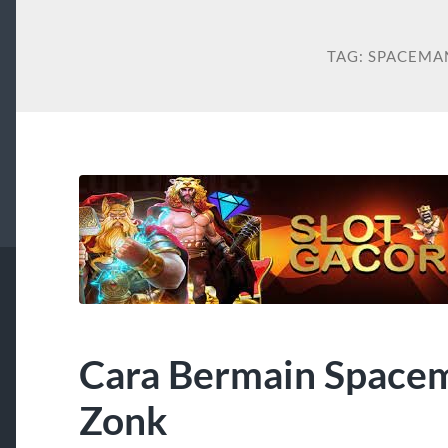
TAG:
SPACEMA
Cara Bermain Spacem
Zonk