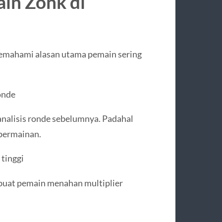
in Zonk di
memahami alasan utama pemain sering
onde
nalisis ronde sebelumnya. Padahal
 permainan.
 tinggi
at pemain menahan multiplier