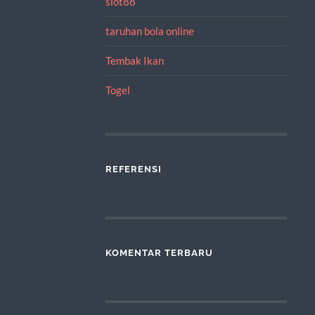
slot88
taruhan bola online
Tembak Ikan
Togel
REFERENSI
KOMENTAR TERBARU