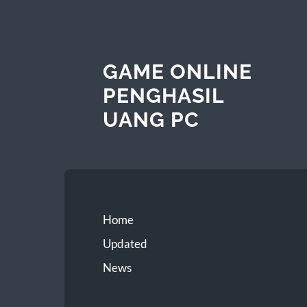
GAME ONLINE
PENGHASIL
UANG PC
Home
Updated
News