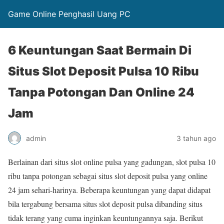
Game Online Penghasil Uang PC
6 Keuntungan Saat Bermain Di
Situs Slot Deposit Pulsa 10 Ribu
Tanpa Potongan Dan Online 24
Jam
admin
3 tahun ago
Berlainan dari situs slot online pulsa yang gadungan, slot pulsa 10
ribu tanpa potongan sebagai situs slot deposit pulsa yang online
24 jam sehari-harinya. Beberapa keuntungan yang dapat didapat
bila tergabung bersama situs slot deposit pulsa dibanding situs
tidak terang yang cuma inginkan keuntungannya saja. Berikut