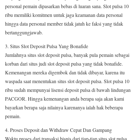
personal pemain dipasarkan bebas di luaran sana. Slot pulsa 10
ribu memiliki komitmen untuk jaga keamanan data personal
hingga data personal member tidak jatuh ke faksi yang tidak
bertanggungjawab.
3. Situs Slot Deposit Pulsa Yang Bonafide
Jumlahnya situs slot deposit pulsa, banyak pula pemain sebagai
korban dari situs judi slot deposit pulsa yang tidak bonafide.
Kemenangan mereka digembok dan tidak dibayar, karena itu
waspada saat menentukan situs slot deposit pulsa. Slot pulsa 10
ribu sudah mempunyai lisensi deposit pulsa di bawah lindungan
PACGOR. Hingga kemenangan anda berapa saja akan kami
bayarkan berapa saja nilainya karenanya ialah hak beberapa
pemain.
4. Proses Deposit dan Withdraw Cepat Dan Gampang
Waktu proses dari transaksi bisnis dari tiap-tiap situs slot pulsa