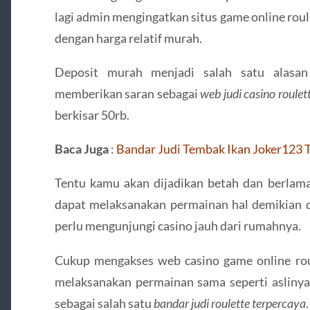
lagi admin mengingatkan situs game online rou
dengan harga relatif murah.
Deposit murah menjadi salah satu alasan
memberikan saran sebagai
web judi casino roulet
berkisar 50rb.
Baca Juga
:
Bandar Judi Tembak Ikan Joker123 T
Tentu kamu akan dijadikan betah dan berlama
dapat melaksanakan permainan hal demikian
perlu mengunjungi casino jauh dari rumahnya.
Cukup mengakses web casino game online rou
melaksanakan permainan sama seperti aslinya.
sebagai salah satu
bandar judi roulette terpercaya
.