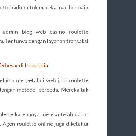
lette hadir untuk mereka mau bermain
 admin blog web casino roulette
te
. Tentunya dengan layanan transaksi
erbesar di Indonesia
-lama mengetahui web judi roulette
 dengan metode berbeda. Mereka tak
lette karenanya mereka telah dapat
 Agen roulette online juga diketahui