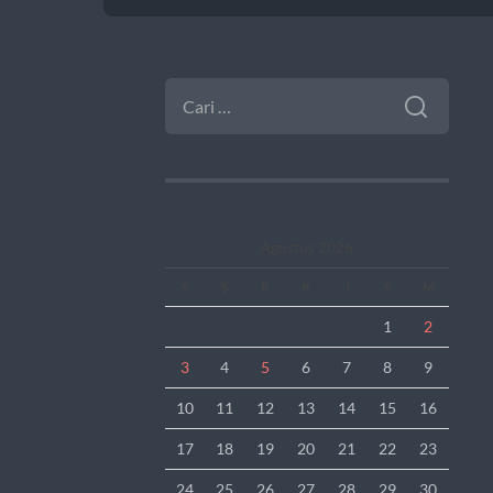
CARI
UNTUK:
Agustus 2026
S
S
R
K
J
S
M
1
2
3
4
5
6
7
8
9
10
11
12
13
14
15
16
17
18
19
20
21
22
23
24
25
26
27
28
29
30