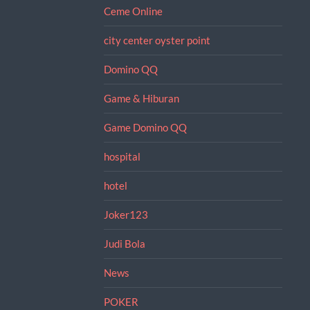
Ceme Online
city center oyster point
Domino QQ
Game & Hiburan
Game Domino QQ
hospital
hotel
Joker123
Judi Bola
News
POKER