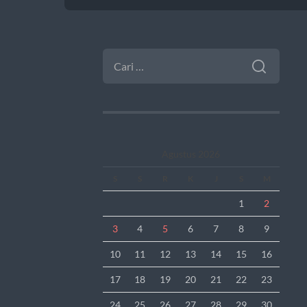
CARI
UNTUK:
Agustus 2026
S
S
R
K
J
S
M
1
2
3
4
5
6
7
8
9
10
11
12
13
14
15
16
17
18
19
20
21
22
23
24
25
26
27
28
29
30