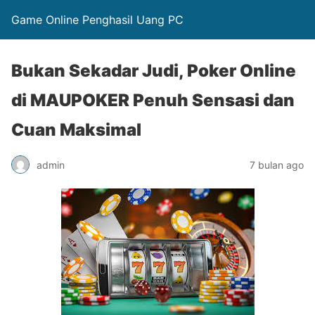
Game Online Penghasil Uang PC
Bukan Sekadar Judi, Poker Online
di MAUPOKER Penuh Sensasi dan
Cuan Maksimal
admin
7 bulan ago