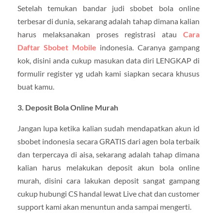
Setelah temukan bandar judi sbobet bola online
terbesar di dunia, sekarang adalah tahap dimana kalian
harus melaksanakan proses registrasi atau
Cara
Daftar Sbobet Mobile
indonesia. Caranya gampang
kok, disini anda cukup masukan data diri LENGKAP di
formulir register yg udah kami siapkan secara khusus
buat kamu.
3. Deposit Bola Online Murah
Jangan lupa ketika kalian sudah mendapatkan akun id
sbobet indonesia secara GRATIS dari agen bola terbaik
dan terpercaya di aisa, sekarang adalah tahap dimana
kalian harus melakukan deposit akun bola online
murah, disini cara lakukan deposit sangat gampang
cukup hubungi CS handal lewat Live chat dan customer
support kami akan menuntun anda sampai mengerti.