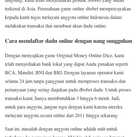
terkenal di Asia. Perusahaan game online sbobet mempercayakan
kepada kami tugas melayani anggota online Indonesia dalam
melakukan transaksi dan membuat akun dadu online.
Cara mendaftar dadu online dengan uang sungguhan
Dengan menyajikan game Original Money Online Dice, kami
telah menyediakan bank lokal yang dapat Anda gunakan seperti
BCA, Mandiri, BNI dan BRI. Dengan layanan operator kami
selama 24 jam tanpa gangguan untuk memproses transaksi dan
pertanyaan yang sering diajukan pada dbobet dadu. Untuk proses
transaksi kami, hanya membutuhkan 3 hingga 6 menit. Jadi,
untuk para anggota, jangan ragu dengan kami karena mereka
melayani anggota secara online dari 2011 hingga sekarang.
Saat ini, masalah dengan anggota online adalah sulit untuk