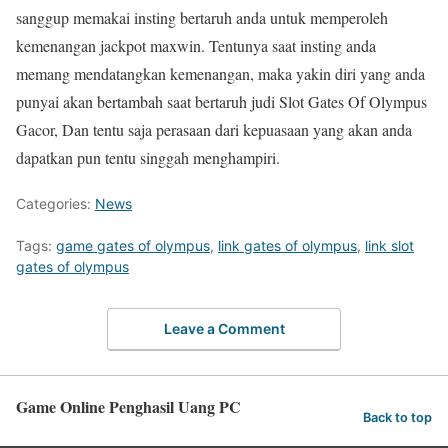
sanggup memakai insting bertaruh anda untuk memperoleh
kemenangan jackpot maxwin. Tentunya saat insting anda
memang mendatangkan kemenangan, maka yakin diri yang anda
punyai akan bertambah saat bertaruh judi Slot Gates Of Olympus
Gacor, Dan tentu saja perasaan dari kepuasaan yang akan anda
dapatkan pun tentu singgah menghampiri.
Categories:
News
Tags:
game gates of olympus
,
link gates of olympus
,
link slot
gates of olympus
Leave a Comment
Game Online Penghasil Uang PC
Back to top