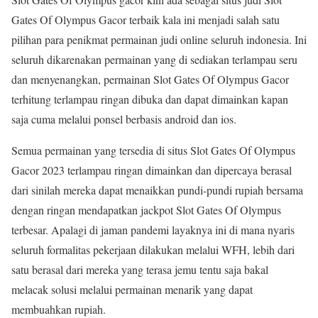
Gates Of Olympus Gacor terbaik kala ini menjadi salah satu
pilihan para penikmat permainan judi online seluruh indonesia. Ini
seluruh dikarenakan permainan yang di sediakan terlampau seru
dan menyenangkan, permainan Slot Gates Of Olympus Gacor
terhitung terlampau ringan dibuka dan dapat dimainkan kapan
saja cuma melalui ponsel berbasis android dan ios.
Semua permainan yang tersedia di situs Slot Gates Of Olympus
Gacor 2023 terlampau ringan dimainkan dan dipercaya berasal
dari sinilah mereka dapat menaikkan pundi-pundi rupiah bersama
dengan ringan mendapatkan jackpot Slot Gates Of Olympus
terbesar. Apalagi di jaman pandemi layaknya ini di mana nyaris
seluruh formalitas pekerjaan dilakukan melalui WFH, lebih dari
satu berasal dari mereka yang terasa jemu tentu saja bakal
melacak solusi melalui permainan menarik yang dapat
membuahkan rupiah.