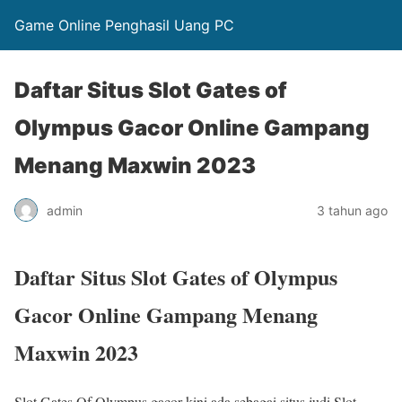
Game Online Penghasil Uang PC
Daftar Situs Slot Gates of
Olympus Gacor Online Gampang
Menang Maxwin 2023
admin
3 tahun ago
Daftar Situs Slot Gates of Olympus
Gacor Online Gampang Menang
Maxwin 2023
Slot Gates Of Olympus gacor kini ada sebagai situs judi Slot