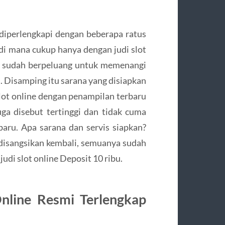
diperlengkapi dengan beberapa ratus
 di mana cukup hanya dengan judi slot
a sudah berpeluang untuk memenangi
. Disamping itu sarana yang disiapkan
slot online dengan penampilan terbaru
ga disebut tertinggi dan tidak cuma
baru. Apa sarana dan servis siapkan?
 disangsikan kembali, semuanya sudah
judi slot online Deposit 10 ribu.
Online Resmi Terlengkap