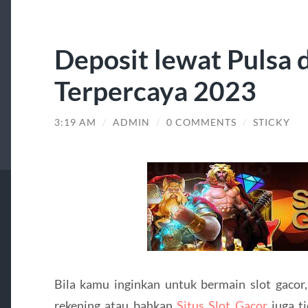
Deposit lewat Pulsa d
Terpercaya 2023
3:19 AM
/
ADMIN
/
0 COMMENTS
/
STICKY
Bila kamu inginkan untuk bermain slot gacor
rekening atau bahkan
Situs Slot Gacor
juga t