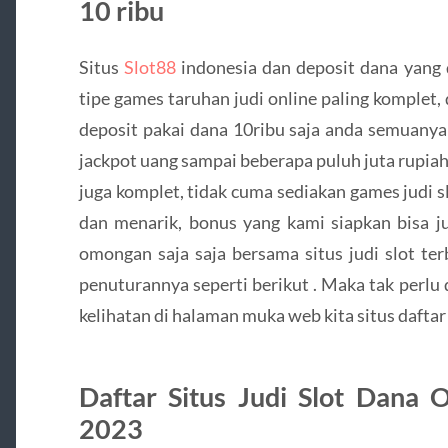
10 ribu
Situs
Slot88
indonesia dan deposit dana yang 
tipe games taruhan judi online paling komplet,
deposit pakai dana 10ribu saja anda semuany
jackpot uang sampai beberapa puluh juta rupiah
juga komplet, tidak cuma sediakan games judi 
dan menarik, bonus yang kami siapkan bisa ju
omongan saja saja bersama situs judi slot ter
penuturannya seperti berikut . Maka tak perlu
kelihatan di halaman muka web kita situs daftar 
Daftar Situs Judi Slot Dana 
2023