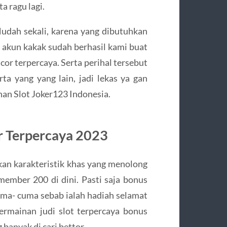
a ragu lagi.
udah sekali, karena yang dibutuhkan
u akun kakak sudah berhasil kami buat
acor terpercaya. Serta perihal tersebut
rta yang yang lain, jadi lekas ya gan
nan Slot Joker123 Indonesia.
r Terpercaya 2023
n karakteristik khas yang menolong
member 200 di dini. Pasti saja bonus
ma- cuma sebab ialah hadiah selamat
Permainan judi slot terpercaya bonus
banyak di cari bettor.