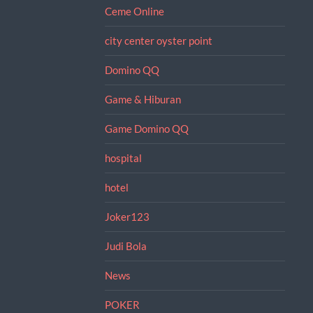
Ceme Online
city center oyster point
Domino QQ
Game & Hiburan
Game Domino QQ
hospital
hotel
Joker123
Judi Bola
News
POKER