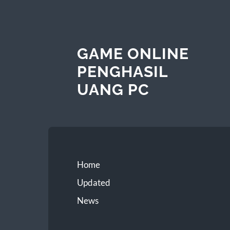
GAME ONLINE
PENGHASIL
UANG PC
Home
Updated
News