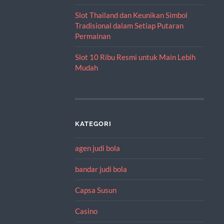
Slot Thailand dan Keunikan Simbol
Tradisional dalam Setiap Putaran
Permainan
Slot 10 Ribu Resmi untuk Main Lebih
Mudah
KATEGORI
agen judi bola
bandar judi bola
Capsa Susun
Casino