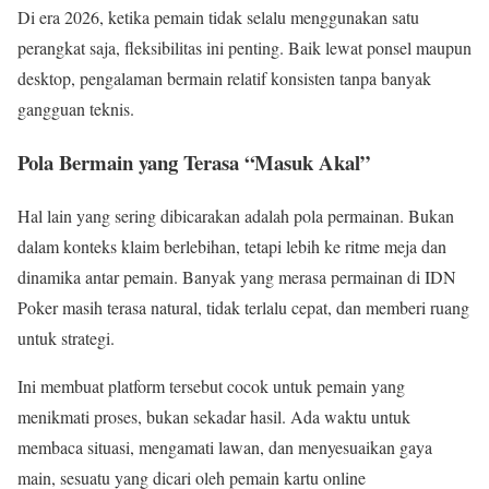
Di era 2026, ketika pemain tidak selalu menggunakan satu
perangkat saja, fleksibilitas ini penting. Baik lewat ponsel maupun
desktop, pengalaman bermain relatif konsisten tanpa banyak
gangguan teknis.
Pola Bermain yang Terasa “Masuk Akal”
Hal lain yang sering dibicarakan adalah pola permainan. Bukan
dalam konteks klaim berlebihan, tetapi lebih ke ritme meja dan
dinamika antar pemain. Banyak yang merasa permainan di IDN
Poker masih terasa natural, tidak terlalu cepat, dan memberi ruang
untuk strategi.
Ini membuat platform tersebut cocok untuk pemain yang
menikmati proses, bukan sekadar hasil. Ada waktu untuk
membaca situasi, mengamati lawan, dan menyesuaikan gaya
main, sesuatu yang dicari oleh pemain kartu online