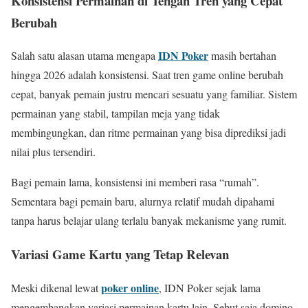
Konsistensi Permainan di Tengah Tren yang Cepat
Berubah
IDN Poker
Salah satu alasan utama mengapa
masih bertahan
hingga 2026 adalah konsistensi. Saat tren game online berubah
cepat, banyak pemain justru mencari sesuatu yang familiar. Sistem
permainan yang stabil, tampilan meja yang tidak
membingungkan, dan ritme permainan yang bisa diprediksi jadi
nilai plus tersendiri.
Bagi pemain lama, konsistensi ini memberi rasa “rumah”.
Sementara bagi pemain baru, alurnya relatif mudah dipahami
tanpa harus belajar ulang terlalu banyak mekanisme yang rumit.
Variasi Game Kartu yang Tetap Relevan
poker online
Meski dikenal lewat
, IDN Poker sejak lama
mengembangkan variasi permainan kartu lain. Sebut saja domino