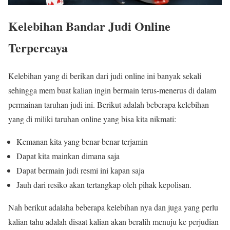
Kelebihan Bandar Judi Online
Terpercaya
Kelebihan yang di berikan dari judi online ini banyak sekali
sehingga mem buat kalian ingin bermain terus-menerus di dalam
permainan taruhan judi ini. Berikut adalah beberapa kelebihan
yang di miliki taruhan online yang bisa kita nikmati:
Kemanan kita yang benar-benar terjamin
Dapat kita mainkan dimana saja
Dapat bermain judi resmi ini kapan saja
Jauh dari resiko akan tertangkap oleh pihak kepolisan.
Nah berikut adalaha beberapa kelebihan nya dan juga yang perlu
kalian tahu adalah disaat kalian akan beralih menuju ke perjudian