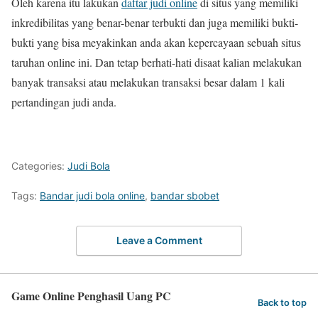
Oleh karena itu lakukan
daftar judi online
di situs yang memiliki
inkredibilitas yang benar-benar terbukti dan juga memiliki bukti-
bukti yang bisa meyakinkan anda akan kepercayaan sebuah situs
taruhan online ini. Dan tetap berhati-hati disaat kalian melakukan
banyak transaksi atau melakukan transaksi besar dalam 1 kali
pertandingan judi anda.
Categories:
Judi Bola
Tags:
Bandar judi bola online
,
bandar sbobet
Leave a Comment
Game Online Penghasil Uang PC
Back to top