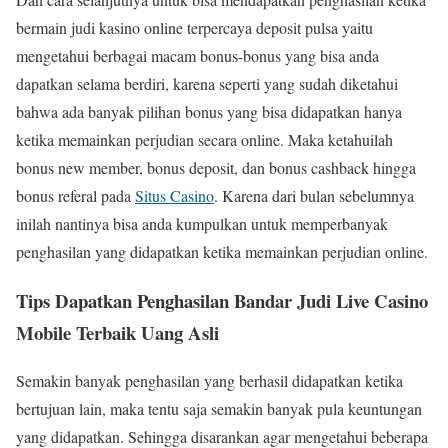
bermain judi kasino online terpercaya deposit pulsa yaitu
mengetahui berbagai macam bonus-bonus yang bisa anda
dapatkan selama berdiri, karena seperti yang sudah diketahui
bahwa ada banyak pilihan bonus yang bisa didapatkan hanya
ketika memainkan perjudian secara online. Maka ketahuilah
bonus new member, bonus deposit, dan bonus cashback hingga
bonus referal pada
Situs Casino
. Karena dari bulan sebelumnya
inilah nantinya bisa anda kumpulkan untuk memperbanyak
penghasilan yang didapatkan ketika memainkan perjudian online.
Tips Dapatkan Penghasilan Bandar Judi Live Casino
Mobile Terbaik Uang Asli
Semakin banyak penghasilan yang berhasil didapatkan ketika
bertujuan lain, maka tentu saja semakin banyak pula keuntungan
yang didapatkan. Sehingga disarankan agar mengetahui beberapa