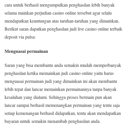
cara untuk berhasil mengumpulkan penghasilan lebih banyak
selama mainkan perjudian casino online tersebut agar selalu
mendapatkan keuntungan atas taruhan-taruhan yang dimainkan.
Berikut saran dapatkan penghasilan judi live casino online terbaik
deposit via pulsa:
Menguasai permainan
Saran yang bisa membantu anda semakin mudah memperbanyak
penghasilan ketika memainkan judi casino online yaitu harus
menguasai permainan judi yang dimainkan ini akan membantu
lebih tepat dan lancar memainkan permainannya tanpa banyak
kesalahan yang dialami. Sehingga proses bermain pun akan
lancar sampai berhasil memenangkan permainan yang tentu saja
setiap kemenangan berhasil didapatkan, tentu akan mendapatkan
bayaran untuk semakin menambah penghasilan anda.