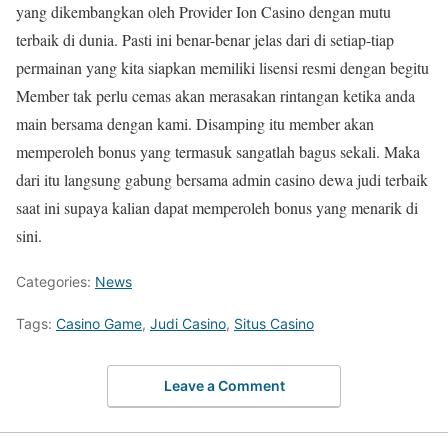
yang dikembangkan oleh Provider Ion Casino dengan mutu
terbaik di dunia. Pasti ini benar-benar jelas dari di setiap-tiap
permainan yang kita siapkan memiliki lisensi resmi dengan begitu
Member tak perlu cemas akan merasakan rintangan ketika anda
main bersama dengan kami. Disamping itu member akan
memperoleh bonus yang termasuk sangatlah bagus sekali. Maka
dari itu langsung gabung bersama admin casino dewa judi terbaik
saat ini supaya kalian dapat memperoleh bonus yang menarik di
sini.
Categories:
News
Tags:
Casino Game
,
Judi Casino
,
Situs Casino
Leave a Comment