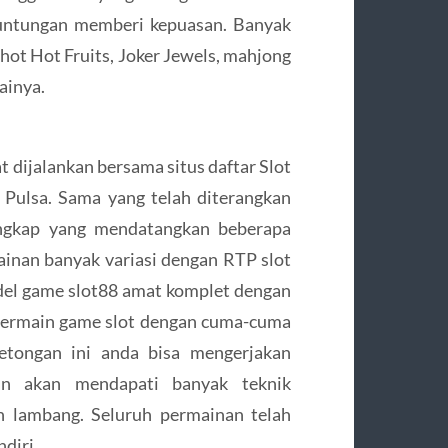
euntungan memberi kepuasan. Banyak
hot Hot Fruits, Joker Jewels, mahjong
ainya.
dijalankan bersama situs daftar Slot
 Pulsa. Sama yang telah diterangkan
lengkap yang mendatangkan beberapa
ainan banyak variasi dengan RTP slot
del game slot88 amat komplet dengan
n bermain game slot dengan cuma-cuma
etongan ini anda bisa mengerjakan
ain akan mendapati banyak teknik
n lambang. Seluruh permainan telah
diri.