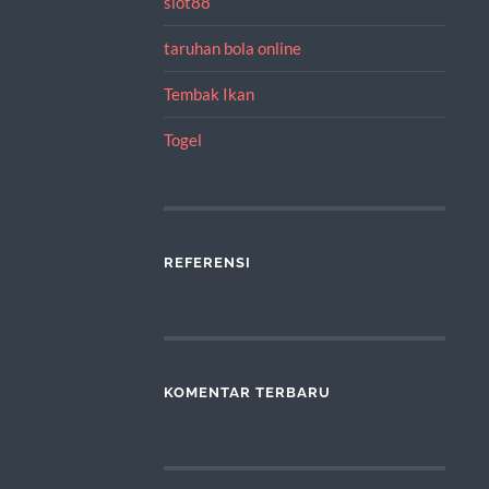
slot88
taruhan bola online
Tembak Ikan
Togel
REFERENSI
KOMENTAR TERBARU