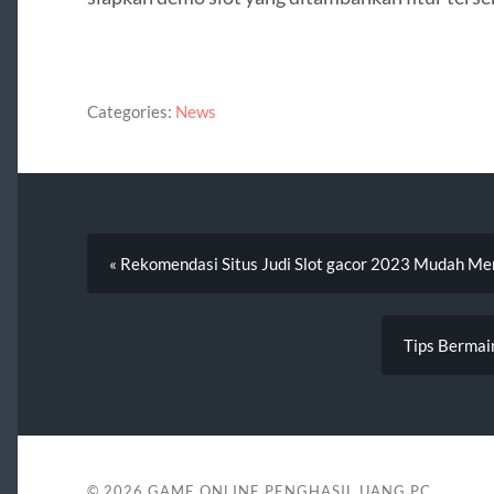
Categories:
News
« Rekomendasi Situs Judi Slot gacor 2023 Mudah Me
Tips Bermai
© 2026
GAME ONLINE PENGHASIL UANG PC