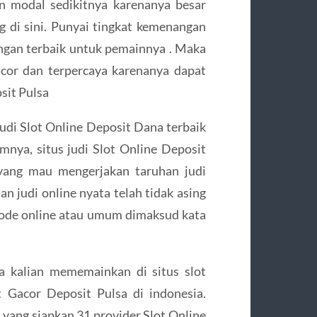
an modal sedikitnya karenanya besar
 di sini. Punyai tingkat kemenangan
ungan terbaik untuk pemainnya . Maka
cor dan terpercaya karenanya dapat
sit Pulsa
judi Slot Online Deposit Dana terbaik
amnya, situs judi Slot Online Deposit
yang mau mengerjakan taruhan judi
n judi online nyata telah tidak asing
tode online atau umum dimaksud kata
a kalian mememainkan di situs slot
t Gacor Deposit Pulsa di indonesia.
 yang siapkan 31 provider Slot Online