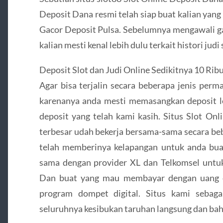
Deposit Dana resmi telah siap buat kalian yang
Gacor Deposit Pulsa. Sebelumnya mengawali g
kalian mesti kenal lebih dulu terkait histori judi
Deposit Slot dan Judi Online Sedikitnya 10 Rib
Agar bisa terjalin secara beberapa jenis perm
karenanya anda mesti memasangkan deposit 
deposit yang telah kami kasih. Situs Slot On
terbesar udah bekerja bersama-sama secara beb
telah memberinya kelapangan untuk anda bua
sama dengan provider XL dan Telkomsel unt
Dan buat yang mau membayar dengan uang e
program dompet digital. Situs kami sebag
seluruhnya kesibukan taruhan langsung dan bah