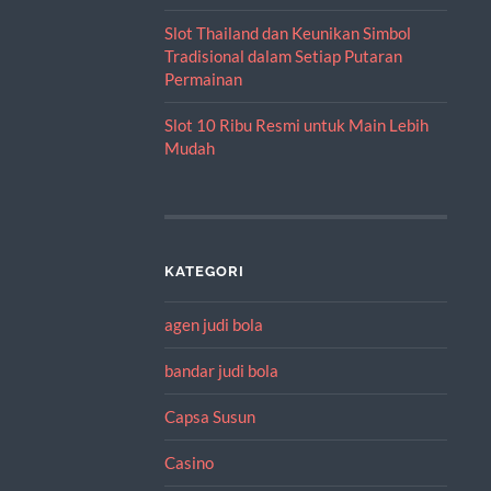
Slot Thailand dan Keunikan Simbol
Tradisional dalam Setiap Putaran
Permainan
Slot 10 Ribu Resmi untuk Main Lebih
Mudah
KATEGORI
agen judi bola
bandar judi bola
Capsa Susun
Casino