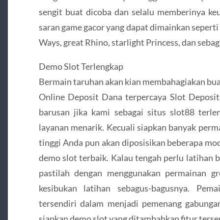
sengit buat dicoba dan selalu memberinya k
saran game gacor yang dapat dimainkan seperti 
Ways, great Rhino, starlight Princess, dan sebag
Demo Slot Terlengkap
Bermain taruhan akan kian membahagiakan buat 
Online Deposit Dana terpercaya Slot Deposit
barusan jika kami sebagai situs slot88 ter
layanan menarik. Kecuali siapkan banyak perm
tinggi Anda pun akan diposisikan beberapa mo
demo slot terbaik. Kalau tengah perlu latiha
pastilah dengan menggunakan permainan gr
kesibukan latihan sebagus-bagusnya. Pem
tersendiri dalam menjadi pemenang gabunga
siapkan demo slot yang ditambahkan fitur tersen