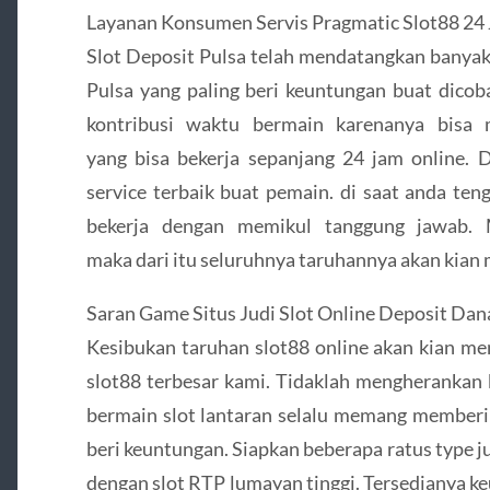
Layanan Konsumen Servis Pragmatic Slot88 24
Slot Deposit Pulsa telah mendatangkan banyak
Pulsa yang paling beri keuntungan buat dicob
kontribusi waktu bermain karenanya bisa 
yang bisa bekerja sepanjang 24 jam online. 
service terbaik buat pemain. di saat anda ten
bekerja dengan memikul tanggung jawab. 
maka dari itu seluruhnya taruhannya akan kian
Saran Game Situs Judi Slot Online Deposit Dan
Kesibukan taruhan slot88 online akan kian me
slot88 terbesar kami. Tidaklah mengherankan
bermain slot lantaran selalu memang memberi
beri keuntungan. Siapkan beberapa ratus type j
dengan slot RTP lumayan tinggi. Tersedianya ke