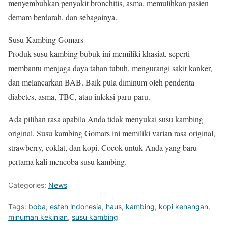
menyembuhkan penyakit bronchitis, asma, memulihkan pasien
demam berdarah, dan sebagainya.
Susu Kambing Gomars
Produk susu kambing bubuk ini memiliki khasiat, seperti
membantu menjaga daya tahan tubuh, mengurangi sakit kanker,
dan melancarkan BAB. Baik pula diminum oleh penderita
diabetes, asma, TBC, atau infeksi paru-paru.
Ada pilihan rasa apabila Anda tidak menyukai susu kambing
original. Susu kambing Gomars ini memiliki varian rasa original,
strawberry, coklat, dan kopi. Cocok untuk Anda yang baru
pertama kali mencoba susu kambing.
Categories:
News
Tags:
boba
,
esteh indonesia
,
haus
,
kambing
,
kopi kenangan
,
minuman kekinian
,
susu kambing