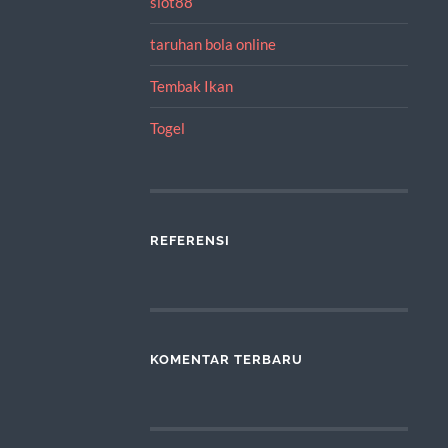
slot88
taruhan bola online
Tembak Ikan
Togel
REFERENSI
KOMENTAR TERBARU