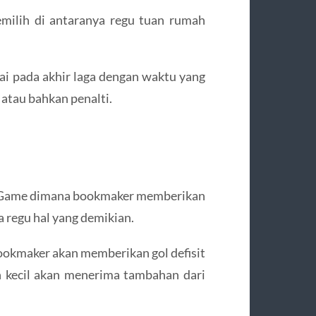
milih di antaranya regu tuan rumah
ai pada akhir laga dengan waktu yang
atau bahkan penalti.
am Game dimana bookmaker memberikan
 regu hal yang demikian.
okmaker akan memberikan gol defisit
h kecil akan menerima tambahan dari